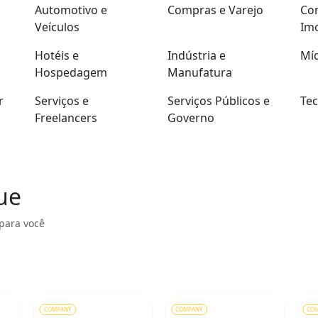
Automotivo e
Compras e Varejo
Con
Veículos
Imo
Hotéis e
Indústria e
Míd
Hospedagem
Manufatura
r
Serviços e
Serviços Públicos e
Tec
Freelancers
Governo
ue
para você
COMPANY
COMPANY
CO