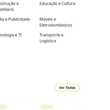
strução e
Educação e Cultura
biliário
ia e Publicidade
Móveis e
Eletrodomésticos
nologia e TI
Transporte e
Logística
Ver Todas
MPANY
COMPANY