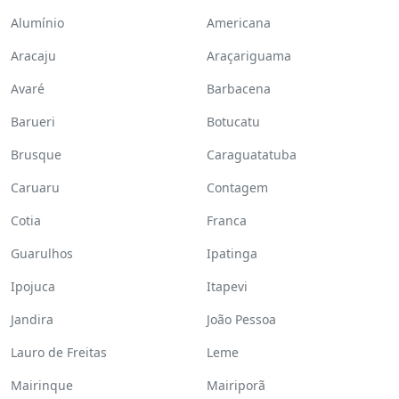
Alumínio
Americana
Aracaju
Araçariguama
Avaré
Barbacena
Barueri
Botucatu
Brusque
Caraguatatuba
Caruaru
Contagem
Cotia
Franca
Guarulhos
Ipatinga
Ipojuca
Itapevi
Jandira
João Pessoa
Lauro de Freitas
Leme
Mairinque
Mairiporã