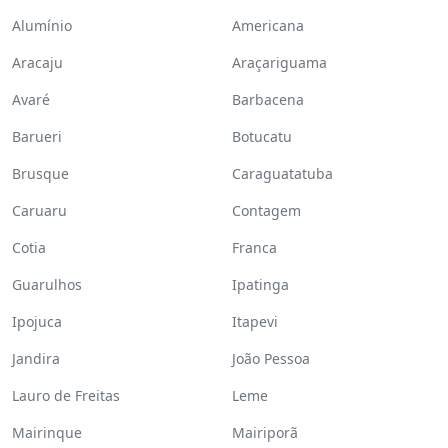
Alumínio
Americana
Aracaju
Araçariguama
Avaré
Barbacena
Barueri
Botucatu
Brusque
Caraguatatuba
Caruaru
Contagem
Cotia
Franca
Guarulhos
Ipatinga
Ipojuca
Itapevi
Jandira
João Pessoa
Lauro de Freitas
Leme
Mairinque
Mairiporã