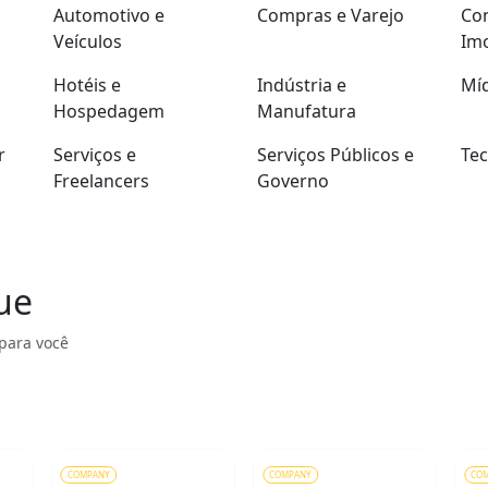
Automotivo e
Compras e Varejo
Con
Veículos
Imo
Hotéis e
Indústria e
Míd
Hospedagem
Manufatura
r
Serviços e
Serviços Públicos e
Tec
Freelancers
Governo
ue
para você
COMPANY
COMPANY
CO