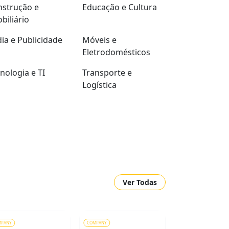
strução e
Educação e Cultura
biliário
ia e Publicidade
Móveis e
Eletrodomésticos
nologia e TI
Transporte e
Logística
Ver Todas
MPANY
COMPANY