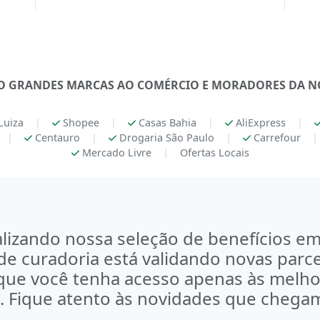
 GRANDES MARCAS AO COMÉRCIO E MORADORES DA N
Luiza
|
Shopee
|
Casas Bahia
|
AliExpress
|
|
Centauro
|
Drogaria São Paulo
|
Carrefour
|
Mercado Livre
|
Ofertas Locais
lizando nossa seleção de benefícios em 
e curadoria está validando novas parce
 que você tenha acesso apenas às melho
l. Fique atento às novidades que chega