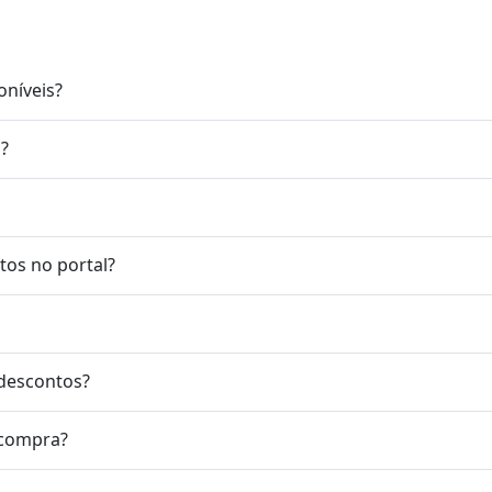
oníveis?
s?
os no portal?
 descontos?
 compra?