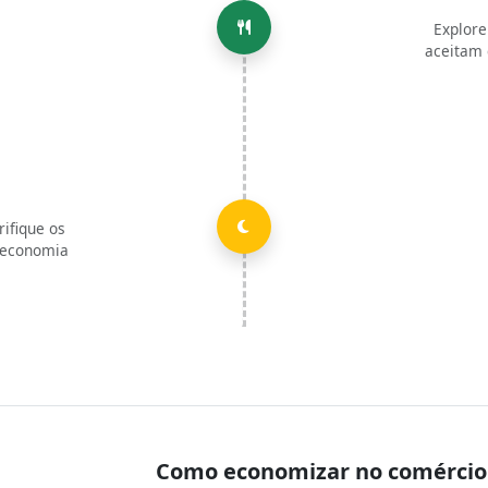
Explore
aceitam 
rifique os
 economia
Como economizar no comércio 