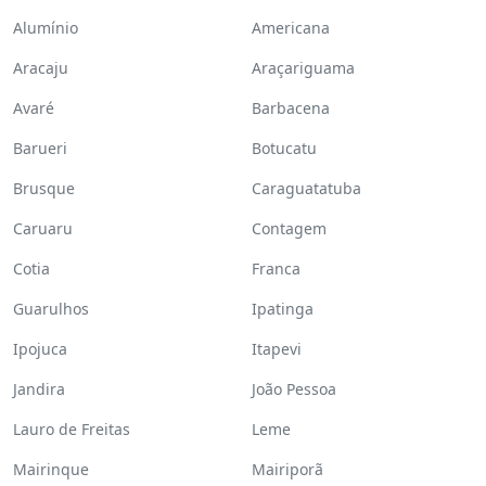
Alumínio
Americana
Aracaju
Araçariguama
Avaré
Barbacena
Barueri
Botucatu
Brusque
Caraguatatuba
Caruaru
Contagem
Cotia
Franca
Guarulhos
Ipatinga
Ipojuca
Itapevi
Jandira
João Pessoa
Lauro de Freitas
Leme
Mairinque
Mairiporã