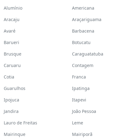
Alumínio
Americana
Aracaju
Araçariguama
Avaré
Barbacena
Barueri
Botucatu
Brusque
Caraguatatuba
Caruaru
Contagem
Cotia
Franca
Guarulhos
Ipatinga
Ipojuca
Itapevi
Jandira
João Pessoa
Lauro de Freitas
Leme
Mairinque
Mairiporã